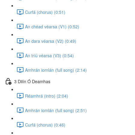
Curfá (chorus) (0:51)
An chéad véarsa (V1) (0:52)
An dara véarsa (V2) (0:49)
An tríú véarsa (V3) (0:54)
Amhrán iomlán (full song) (2:14)
3 Dilín Ó Deamhas
Réamhrá (intro) (2:04)
Amhrán iomlán (full song) (2:51)
Curfá (chorus) (0:46)