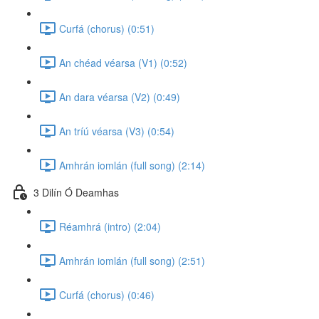
Curfá (chorus) (0:51)
An chéad véarsa (V1) (0:52)
An dara véarsa (V2) (0:49)
An tríú véarsa (V3) (0:54)
Amhrán iomlán (full song) (2:14)
3 Dilín Ó Deamhas
Réamhrá (intro) (2:04)
Amhrán iomlán (full song) (2:51)
Curfá (chorus) (0:46)