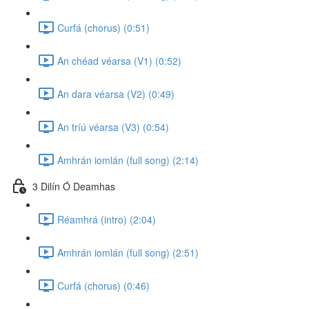
Curfá (chorus) (0:51)
An chéad véarsa (V1) (0:52)
An dara véarsa (V2) (0:49)
An tríú véarsa (V3) (0:54)
Amhrán iomlán (full song) (2:14)
3 Dilín Ó Deamhas
Réamhrá (intro) (2:04)
Amhrán iomlán (full song) (2:51)
Curfá (chorus) (0:46)